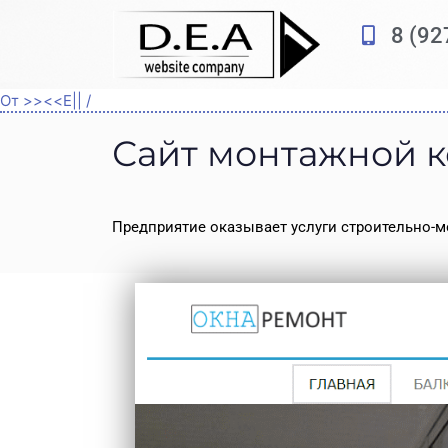
Перейти
8 (92
к
содержимому
От
>><<E||
/
Сайт монтажной 
Предприятие оказывает услуги строительно-м